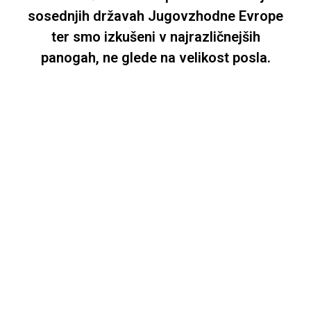
sosednjih državah Jugovzhodne Evrope
ter smo izkušeni v najrazličnejših
panogah, ne glede na velikost posla.
2003
leto
ustanovitve